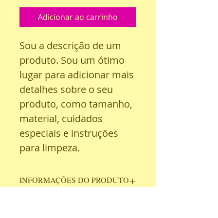
Adicionar ao carrinho
Sou a descrição de um 
produto. Sou um ótimo 
lugar para adicionar mais 
detalhes sobre o seu 
produto, como tamanho, 
material, cuidados 
especiais e instruções 
para limpeza.
INFORMAÇÕES DO PRODUTO
Sou um detalhe do produto. Sou 
POLÍTICA DE RETORNO E
um ótimo lugar para adicionar 