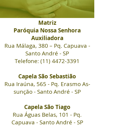
Matriz
Paróquia Nossa Senhora
Auxiliadora
Rua Málaga, 380
– Pq. Ca­pu­ava -
Santo André - SP
Telefone:
(11) 4472-3391
Ca­pela São Se­bas­tião
Rua Iraúna, 565 - Pq. Erasmo As­
sun­ção
- Santo André -
SP
Capela São Ti­ago
Rua
Águas Belas
, 101 - Pq.
Capuava
- Santo André -
SP